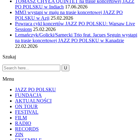
TOMASZ CHYŁA QUINTET na trasie koncertowej JAZZ
PO POLSKU w Indiach
17.06.2026
MM3 wystąpi w maju na trasie koncertowej JAZZ PO
POLSKU w Azji
25.02.2026
Powraca cykl koncertów JAZZ PO POLSKU: Warsaw Live
Sessions
25.02.2026
Lemańczyk/Golicki/Sarnecki Trio feat. Jacues Seguin wystąpi
na trasie koncertowej JAZZ PO POLSKU w Kanadzie
22.02.2026
Szukaj
Menu
JAZZ PO POLSKU
FUNDACJA
AKTUALNOŚCI
ON TOUR
FESTIVAL
FILM
RADIO
RECORDS
ZIN