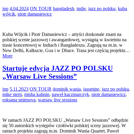
jpp
4.04.2024
ON TOUR
bangladesh
,
indie
,
jazz po polsku
,
kuba
wójcik
,
piotr damasiewicz
Kuba Wójcik i Piotr Damasiewicz – artyści doskonale znani na
polskiej scenie jazzowej i awangardowej, wystąpią w kwietniu na
trasie koncertowej w Indiach i Bangladeszu. Zagrają na m.in. w
New Delhi, Kalkucie, Goa i w Dhace. Trasa jest częścią projektu…
More
Startuje edycja JAZZ PO POLSKU
„Warsaw Live Sessions”
jpp
5.11.2023
ON TOUR
dominik wania
,
jassmine
,
jazz po polsku
,
mike stern
,
misha kalinin
,
paweł kaczmarczyk
,
piotr damasiewicz
,
roksana smirnova
,
warsaw live sessions
W ramach JAZZ PO POLSKU „Warsaw Live Sessions” odbędzie
się 50 autorskich występów czołówki polskiej sceny jazzowej. W
ramach projektu zagrają m.in. Dominik Wania Quartet, Paweł