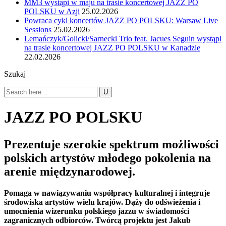
MM3 wystąpi w maju na trasie koncertowej JAZZ PO
POLSKU w Azji
25.02.2026
Powraca cykl koncertów JAZZ PO POLSKU: Warsaw Live
Sessions
25.02.2026
Lemańczyk/Golicki/Sarnecki Trio feat. Jacues Seguin wystąpi
na trasie koncertowej JAZZ PO POLSKU w Kanadzie
22.02.2026
Szukaj
JAZZ PO POLSKU
Prezentuje szerokie spektrum możliwości
polskich artystów młodego pokolenia na
arenie międzynarodowej.
Pomaga w nawiązywaniu współpracy kulturalnej i integruje
środowiska artystów wielu krajów. Dąży do odświeżenia i
umocnienia wizerunku polskiego jazzu w świadomości
zagranicznych odbiorców.
Twórcą projektu jest Jakub