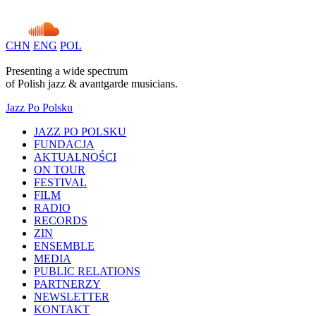
CHN
ENG
POL
Presenting a wide spectrum
of
Polish
jazz & avantgarde musicians.
Jazz Po Polsku
JAZZ PO POLSKU
FUNDACJA
AKTUALNOŚCI
ON TOUR
FESTIVAL
FILM
RADIO
RECORDS
ZIN
ENSEMBLE
MEDIA
PUBLIC RELATIONS
PARTNERZY
NEWSLETTER
KONTAKT