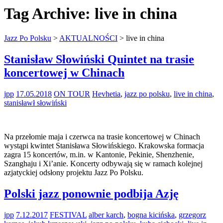
Tag Archive:
live in china
Jazz Po Polsku
>
AKTUALNOŚCI
>
live in china
Stanisław Słowiński Quintet na trasie
koncertowej w Chinach
jpp
17.05.2018
ON TOUR
Hevhetia
,
jazz po polsku
,
live in china
,
stanisławł słowiński
Na przełomie maja i czerwca na trasie koncertowej w Chinach
wystąpi kwintet Stanisława Słowińskiego. Krakowska formacja
zagra 15 koncertów, m.in. w Kantonie, Pekinie, Shenzhenie,
Szanghaju i Xi’anie. Koncerty odbywają się w ramach kolejnej
azjatyckiej odsłony projektu Jazz Po Polsku.
Polski jazz ponownie podbija Azję
jpp
7.12.2017
FESTIVAL
alber karch
,
bogna kicińska
,
grzegorz