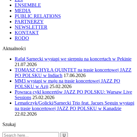
ENSEMBLE
MEDIA
PUBLIC RELATIONS
PARTNERZY
NEWSLETTER
KONTAKT
RODO
Aktualności
Rafał Sarnecki wystąpi we sierpniu na koncertach w Pekinie
21.07.2026
TOMASZ CHYŁA QUINTET na trasie koncertowej JAZZ
PO POLSKU w Indiach
17.06.2026
MM3 wystąpi w maju na trasie koncertowej JAZZ PO
POLSKU w Azji
25.02.2026
Powraca cykl koncertów JAZZ PO POLSKU: Warsaw Live
Sessions
25.02.2026
Lemańczyk/Golicki/Sarnecki Trio feat. Jacues Seguin wystąpi
na trasie koncertowej JAZZ PO POLSKU w Kanadzie
22.02.2026
Szukaj