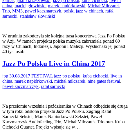
karnas
,
jakub krzeszowski
,
jazz po polsku
,
kuba cichocki
,
live in
china
,
maciej głowiński
,
marek napiórkowski
,
Michał Milczarek
Trio
,
MM3
,
paweł kaczmarczyk
,
polski jazz w chinach
,
rafał
sarnecki
,
stanisław słowiński
W grudniu zakończyła się kolejna trasa koncertowa Jazz Po Polsku
w Azji. W ramach projektu polska muzyka zabrzmiała ponad 60
razy w Chinach, Indonezji, Japonii i Malezji. Wysłuchało jej ponad
40 tys. osób.
Jazz Po Polsku Live in China 2017
jpp
30.08.2017
FESTIVAL
jazz po polsku
,
kuba cichocki
,
live in
china
,
marek napiórkowski
,
michał milczarek
,
nine gates festival
,
paweł kaczmarczyk
,
rafał sarnecki
Na przełomie września i października w Chinach odbędzie się druga
w tym roku odsłona projektu Jazz Po Polsku. Zagrają Rafał
Sarnecki Sekstet, Marek Napiórkowski Sekstet, Paweł
Kaczmarczyk Audiofeeling Trio, Michał Milczarek Trio oraz Kuba
Cichocki Quartet. Projekt wpisuje się w…