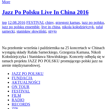
More
Jazz Po Polsku Live In China 2016
jpp
12.08.2016
FESTIVAL
chiny
,
grzegorz karnas
,
jazz po polsku
,
jazz po polsku ensemble
,
live in china
,
nikola kołodziejczyk
,
rafał
sarnecki
,
stanisław słowiński
,
stryjo
Na przełomie września i października na 25 koncertach w Chinach
wystąpią składy Rafała Sarneckiego, Grzegorza Karnasa, Nikoli
Kołodziejczyka i Stanisława Słowińskiego. Koncerty odbędą się w
ramach projektu JAZZ PO POLSKU promującego polski jazz na
arenie międzynarodowej.
JAZZ PO POLSKU
FUNDACJA
AKTUALNOŚCI
ON TOUR
FESTIVAL
FILM
RADIO
RECORDS
ZIN