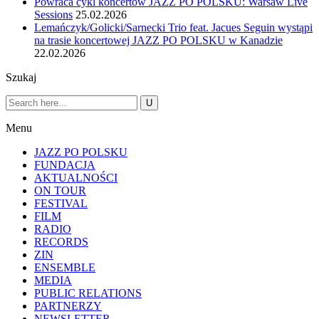
Powraca cykl koncertów JAZZ PO POLSKU: Warsaw Live
Sessions
25.02.2026
Lemańczyk/Golicki/Sarnecki Trio feat. Jacues Seguin wystąpi
na trasie koncertowej JAZZ PO POLSKU w Kanadzie
22.02.2026
Szukaj
Menu
JAZZ PO POLSKU
FUNDACJA
AKTUALNOŚCI
ON TOUR
FESTIVAL
FILM
RADIO
RECORDS
ZIN
ENSEMBLE
MEDIA
PUBLIC RELATIONS
PARTNERZY
NEWSLETTER