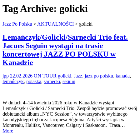
Tag Archive:
golicki
Jazz Po Polsku
>
AKTUALNOŚCI
>
golicki
Lemańczyk/Golicki/Sarnecki Trio feat.
Jacues Seguin wystąpi na trasie
koncertowej JAZZ PO POLSKU w
Kanadzie
jpp
22.02.2026
ON TOUR
golicki
,
Jazz
,
jazz po polsku
,
kanada
,
lemańczyk
,
polaska
,
sarnecki
,
sequin
W dniach 4–14 kwietnia 2026 roku w Kanadzie wystąpi
Lemańczyk / Golicki / Sarnecki Trio. Zespół będzie promować swój
debiutancki album „NYC Session”, w towarzystwie wybitnego
kanadyjskiego trębacza Jacquesa Séguina. Artyści wystąpią w
Montrealu, Halifax, Vancouver, Calgary i Saskatoon. Trasa…
More