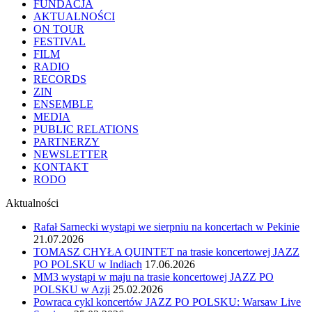
FUNDACJA
AKTUALNOŚCI
ON TOUR
FESTIVAL
FILM
RADIO
RECORDS
ZIN
ENSEMBLE
MEDIA
PUBLIC RELATIONS
PARTNERZY
NEWSLETTER
KONTAKT
RODO
Aktualności
Rafał Sarnecki wystąpi we sierpniu na koncertach w Pekinie
21.07.2026
TOMASZ CHYŁA QUINTET na trasie koncertowej JAZZ
PO POLSKU w Indiach
17.06.2026
MM3 wystąpi w maju na trasie koncertowej JAZZ PO
POLSKU w Azji
25.02.2026
Powraca cykl koncertów JAZZ PO POLSKU: Warsaw Live