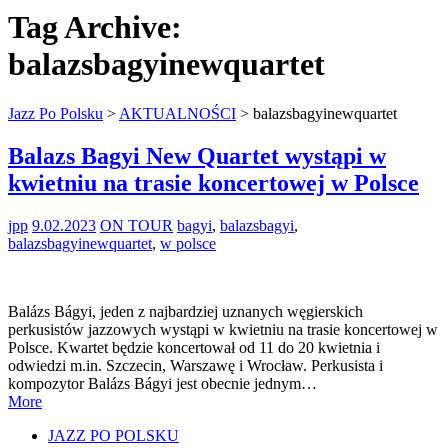
Tag Archive:
balazsbagyinewquartet
Jazz Po Polsku
>
AKTUALNOŚCI
>
balazsbagyinewquartet
Balazs Bagyi New Quartet wystąpi w
kwietniu na trasie koncertowej w Polsce
jpp
9.02.2023
ON TOUR
bagyi
,
balazsbagyi
,
balazsbagyinewquartet
,
w polsce
Balázs Bágyi, jeden z najbardziej uznanych węgierskich
perkusistów jazzowych wystąpi w kwietniu na trasie koncertowej w
Polsce. Kwartet będzie koncertował od 11 do 20 kwietnia i
odwiedzi m.in. Szczecin, Warszawę i Wrocław. Perkusista i
kompozytor Balázs Bágyi jest obecnie jednym…
More
JAZZ PO POLSKU