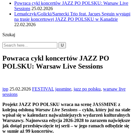
Powraca cykl koncertów JAZZ PO POLSKU: Warsaw Live
Sessions
25.02.2026
Lemańczyk/Golicki/Sarnecki Trio feat. Jacues Seguin wystąpi
na trasie koncertowej JAZZ PO POLSKU w Kanadzie
22.02.2026
Szukaj
Powraca cykl koncertów JAZZ PO
POLSKU: Warsaw Live Sessions
jpp
25.02.2026
FESTIVAL
jassmine
,
jazz po polsku
,
warsaw live
sessions
Projekt JAZZ PO POLSKU wraca na scenę JASSMINE z
kolejną odsłoną
Warsaw Live Sessions
– cyklu, który już na stałe
wpisał się w kalendarz najważniejszych wydarzeń kulturalnych
Warszawy. Najnowsza edycja 2026-2028 to zarazem największe
jak dotąd przedsięwzięcie tej serii – w jego ramach odbędzie się
w sumie aż 99 koncertów.