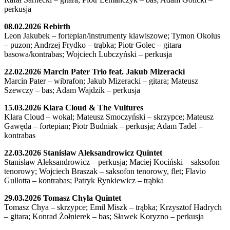
perkusja
08.02.2026 Rebirth
Leon Jakubek – fortepian/instrumenty klawiszowe; Tymon Okolus
– puzon; Andrzej Frydko – trąbka; Piotr Golec – gitara
basowa/kontrabas; Wojciech Lubczyński – perkusja
22.02.2026 Marcin Pater Trio feat. Jakub Mizeracki
Marcin Pater – wibrafon; Jakub Mizeracki – gitara; Mateusz
Szewczy – bas; Adam Wajdzik – perkusja
15.03.2026 Klara Cloud & The Vultures
Klara Cloud – wokal; Mateusz Smoczyński – skrzypce; Mateusz
Gawęda – fortepian; Piotr Budniak – perkusja; Adam Tadel –
kontrabas
22.03.2026 Stanisław Aleksandrowicz Quintet
Stanisław Aleksandrowicz – perkusja; Maciej Kociński – saksofon
tenorowy; Wojciech Braszak – saksofon tenorowy, flet; Flavio
Gullotta – kontrabas; Patryk Rynkiewicz – trąbka
29.03.2026 Tomasz Chyla Quintet
Tomasz Chya – skrzypce; Emil Miszk – trąbka; Krzysztof Hadrych
– gitara; Konrad Żołnierek – bas; Sławek Koryzno – perkusja