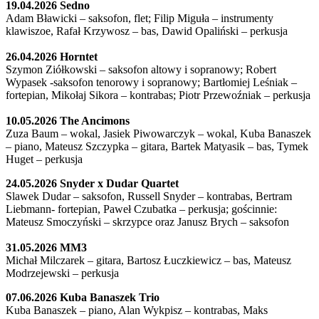
19.04.2026 Sedno
Adam Bławicki – saksofon, flet; Filip Miguła – instrumenty
klawiszoe, Rafał Krzywosz – bas, Dawid Opaliński – perkusja
26.04.2026 Horntet
Szymon Ziółkowski – saksofon altowy i sopranowy; Robert
Wypasek -saksofon tenorowy i sopranowy; Bartłomiej Leśniak –
fortepian, Mikołaj Sikora – kontrabas; Piotr Przewoźniak – perkusja
10.05.2026 The Ancimons
Zuza Baum – wokal, Jasiek Piwowarczyk – wokal, Kuba Banaszek
– piano, Mateusz Szczypka – gitara, Bartek Matyasik – bas, Tymek
Huget – perkusja
24.05.2026 Snyder x Dudar Quartet
Slawek Dudar – saksofon, Russell Snyder – kontrabas, Bertram
Liebmann- fortepian, Paweł Czubatka – perkusja; gościnnie:
Mateusz Smoczyński – skrzypce oraz Janusz Brych – saksofon
31.05.2026 MM3
Michał Milczarek – gitara, Bartosz Łuczkiewicz – bas, Mateusz
Modrzejewski – perkusja
07.06.2026 Kuba Banaszek Trio
Kuba Banaszek – piano, Alan Wykpisz – kontrabas, Maks