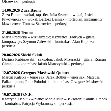
Olszewski – perkusja
14.06.2026 Zuza Baum
Zuza Baum – wokal, rap, flet, Julia Szarek – wokal, Jasiek
Piwowarczyk – wokal, Bartosz Leśniak – fortepian, instrumenty
klawiszowe, Tomasz Starowicz – perkusja
21.06.2026 Tentno
Marta Prabucka – wizualizacje; Krzysztof Hadrych – gitara,
kompozycje; Szymon Zalewski – kontrabas; Alan Kapołka –
perkusja
28.06.2026 Skicki Skiuk
Dariusz Rubinowski – saksofon; Jakub Mizeracki – gitara; Roman
Chraniuk – kontrabas; Jakub Miarczyński – perkusja
12.07.2026 Grzegorz Masłowski Quintet
Marcin Kaletka – tenor sax; Jarek Bothur – tenor sax; Mateusz
Pałka – piano; Piotr Południak – kontrabas; Grzegorz Masłowski –
perkusja
19.07.2026 O.N.E.
Kateryna Ziabliuk – piano; Monia Muc – saksofon; Kamila Drabek
– kontrabas; Patrycja Wybrańczyk – perkusja