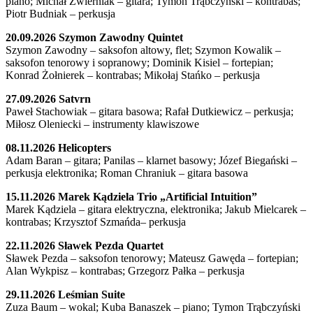
piano; Michał Zwierniak – gitara; Tymon Trąbczyński – kontrabas;
Piotr Budniak – perkusja
20.09.2026 Szymon Zawodny Quintet
Szymon Zawodny – saksofon altowy, flet; Szymon Kowalik –
saksofon tenorowy i sopranowy; Dominik Kisiel – fortepian;
Konrad Żołnierek – kontrabas; Mikołaj Stańko – perkusja
27.09.2026 Satvrn
Paweł Stachowiak – gitara basowa; Rafał Dutkiewicz – perkusja;
Miłosz Oleniecki – instrumenty klawiszowe
08.11.2026 Helicopters
Adam Baran – gitara; Panilas – klarnet basowy; Józef Biegański –
perkusja elektronika; Roman Chraniuk – gitara basowa
15.11.2026 Marek Kądziela Trio „Artificial Intuition”
Marek Kądziela – gitara elektryczna, elektronika; Jakub Mielcarek –
kontrabas; Krzysztof Szmańda– perkusja
22.11.2026 Sławek Pezda Quartet
Sławek Pezda – saksofon tenorowy; Mateusz Gawęda – fortepian;
Alan Wykpisz – kontrabas; Grzegorz Pałka – perkusja
29.11.2026 Leśmian Suite
Zuza Baum – wokal; Kuba Banaszek – piano; Tymon Trąbczyński