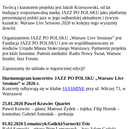
Twórcą i kuratorem projektu jest Jakub Krzeszowski, od lat
budujący rozpoznawalną markę JAZZ PO POLSKU jako platformy
prezentującej polski jazz w jego najbardziej aktualnym i żywym
kształcie.
Warsaw Live Sessions 2026
to kolejny tego wyrazisty
dowód.
Organizatorem JAZZ PO POLSKU „Warsaw Live Sessions” jest
Fundacja JAZZ PO POLSKU i jest on współfinansowany ze
środków Urzędu Miasta Stołecznego Warszawy. Partnerem projektu
jest klub Jassmine. Patroni medialni: Radio Nowy Świat, Warsaw
Insider, Jazz Forum.
Zapraszamy do udziału w tegorocznej edycji!
Harmonogram koncertów JAZZ PO POLSKU ,,Warsaw Live
Sessions” w 2026 r.
Koncerty odbywają się w klubie
JASSMINE
przy ul. Wilczej 73, w
Warszawie
25.01.2026 Paweł Krawiec Quartet
Paweł Krawiec – gitara; Mateusz Żydek – trąbka; Filip Hornik –
kontrabas; Gabriel Antoniak – perkusja
01.02.2026 Lemańzcyk/Golicki/Sarnecki Trio
Rafał Sarnecki – gitara; Piotr Lemanczyk – bas; Adam Golicki –