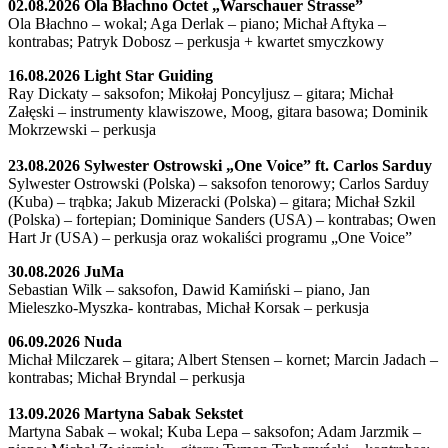
02.08.2026 Ola Błachno Octet „Warschauer Strasse”
Ola Błachno – wokal; Aga Derlak – piano; Michał Aftyka –
kontrabas; Patryk Dobosz – perkusja + kwartet smyczkowy
16.08.2026 Light Star Guiding
Ray Dickaty – saksofon; Mikołaj Poncyljusz – gitara; Michał
Załęski – instrumenty klawiszowe, Moog, gitara basowa; Dominik
Mokrzewski – perkusja
23.08.2026 Sylwester Ostrowski „One Voice” ft. Carlos Sarduy
Sylwester Ostrowski (Polska) – saksofon tenorowy; Carlos Sarduy
(Kuba) – trąbka; Jakub Mizeracki (Polska) – gitara; Michał Szkil
(Polska) – fortepian; Dominique Sanders (USA) – kontrabas; Owen
Hart Jr (USA) – perkusja oraz wokaliści programu „One Voice”
30.08.2026 JuMa
Sebastian Wilk – saksofon, Dawid Kamiński – piano, Jan
Mieleszko-Myszka- kontrabas, Michał Korsak – perkusja
06.09.2026 Nuda
Michał Milczarek – gitara; Albert Stensen – kornet; Marcin Jadach –
kontrabas; Michał Bryndal – perkusja
13.09.2026 Martyna Sabak Sekstet
Martyna Sabak – wokal; Kuba Lepa – saksofon; Adam Jarzmik –