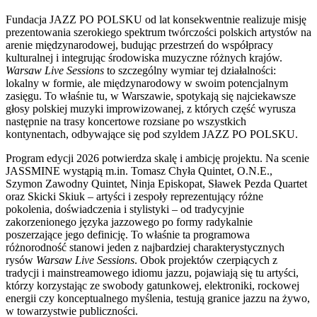
Fundacja JAZZ PO POLSKU od lat konsekwentnie realizuje misję
prezentowania szerokiego spektrum twórczości polskich artystów na
arenie międzynarodowej, budując przestrzeń do współpracy
kulturalnej i integrując środowiska muzyczne różnych krajów.
Warsaw Live Sessions
to szczególny wymiar tej działalności:
lokalny w formie, ale międzynarodowy w swoim potencjalnym
zasięgu. To właśnie tu, w Warszawie, spotykają się najciekawsze
głosy polskiej muzyki improwizowanej, z których część wyrusza
następnie na trasy koncertowe rozsiane po wszystkich
kontynentach, odbywające się pod szyldem JAZZ PO POLSKU.
Program edycji 2026 potwierdza skalę i ambicję projektu. Na scenie
JASSMINE wystąpią m.in. Tomasz Chyła Quintet, O.N.E.,
Szymon Zawodny Quintet, Ninja Episkopat, Sławek Pezda Quartet
oraz Skicki Skiuk – artyści i zespoły reprezentujący różne
pokolenia, doświadczenia i stylistyki – od tradycyjnie
zakorzenionego języka jazzowego po formy radykalnie
poszerzające jego definicję. To właśnie ta programowa
różnorodność stanowi jeden z najbardziej charakterystycznych
rysów
Warsaw Live Sessions
. Obok projektów czerpiących z
tradycji i mainstreamowego idiomu jazzu, pojawiają się tu artyści,
którzy korzystając ze swobody gatunkowej, elektroniki, rockowej
energii czy konceptualnego myślenia, testują granice jazzu na żywo,
w towarzystwie publiczności.